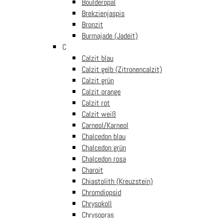
€
7.99
inkl. Mwst
Boulderopal
Brekzienjaspis
Bronzit
SODALITH – der blaue Edelstein für Reisende.
Burmajade (Jadeit)
Skarabäus
C
In den Warenkorb
Anhänger
Calzit blau
aus
Calzit gelb (Zitronencalzit)
Sicher und bequem einkaufen
Products search
Sodalith
Calzit grün
Menge
Calzit orange
14 Tage Rückgaberecht
Calzit rot
Versandkostenfrei ab € 50 nach Österreich
€
0.00
0
Calzit weiß
30 Jahre Erfahrung
Carneol/Karneol
Direktimport
Chalcedon blau
nur die beste Qualität
Chalcedon grün
Chalcedon rosa
Sicher bezahlen
Charoit
Chiastolith (Kreuzstein)
Chromdiopsid
Chrysokoll
Chrysopras