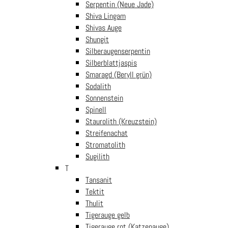
Serpentin (Neue Jade)
Kategorien
Shiva Lingam
Shivas Auge
Edelsteinwelt
Schmuckwelt
Shungit
Seelenwelt
Räucherwelt
Silberaugenserpentin
Geschnkewelt
Saisonwelt
Silberblattjaspis
Wissenswelt
Smaragd (Beryll grün)
Sodalith
Sonnenstein
Spinell
Zahlung
Versand
Staurolith (Kreuzstein)
Streifenachat
Stromatolith
Sugilith
Informationen
T
Tansanit
Mein Konto
Kundenservice FAQ
Tektit
Liefer- und Versandkosten
Widerrufsrecht
Thulit
Newsletter
Tigerauge gelb
Tigerauge rot (Katzenauge)