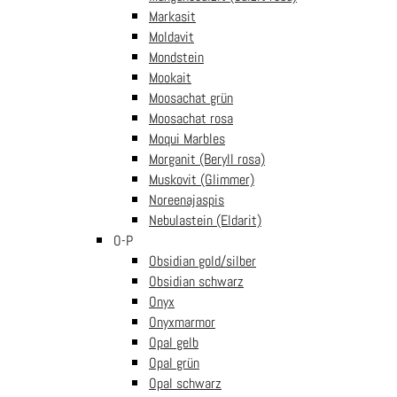
Lebens
Markasit
€
19.99
Ursprünglicher Preis war:
Moldavit
€19.99
€
14.99
Aktueller Preis ist:
Mondstein
€14.99.
In den Warenkorb
inkl. Mwst
Mookait
Donut Sodalith ca. 30mm
Moosachat grün
€
10.99
In den
inkl. Mwst
Moosachat rosa
Warenkorb
Moqui Marbles
Anhänger Sodalith
Engel für den
Morganit (Beryll rosa)
Schützen – Engel
Muskovit (Glimmer)
für dich auf kleiner
Noreenajaspis
Karte
Nebulastein (Eldarit)
€
9.99
In
inkl. Mwst
O-P
den Warenkorb
Obsidian gold/silber
Sodalith Yin Yang
Anhänger gebohrt
Obsidian schwarz
auf großer Karte
Onyx
für Sternzeichen
Onyxmarmor
Schütze
Opal gelb
€
9.99
In
inkl. Mwst
Opal grün
den Warenkorb
Opal schwarz
Edelstein Pendel