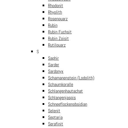
Ab € 60 nach Österreich
Rhodonit
Gratis Lieferung DE
Rhyolith
Rosenquarz
Ab € 150 nach Deutschland
Rubin
Rubin Fuchsit
14 Tage Rückgaberecht
Rubin Zoisit
Rutilquarz
Ohne Angabe von Gründen
S
Saphir
100% Sicher bezahlen
Sarder
Sardonyx
PayPal / MasterCard / Visa
Schamanenstein (Lodolith)
Schaumkoralle
Schlangenhautachat
Unsere Filialen
Schlangenjaspis
Schneeflockenobsidian
Steinvisionen Westfield Shopping City Süd SCS
Selenit
Steinvisionen Traisenpark
Septaria
Steinvisionen Wels
Serafinit