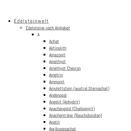
Edelsteinwelt
Edelsteine nach Alphabet
A
Achat
Aktinolith
Amazonit
Amethyst
Amethyst Chevron
Ametrin
Ammonit
Amulettstein (austral.Sternachat)
Andenopal
Angelit (Anhydrit)
Apachengold (Chalkopyrit)
Apachenträne (Rauchobsidian)
Apatit
Aprikosenachat