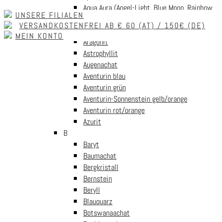
Skip to navigation
Skip to content
Aqua Aura (Angel-Light, Blue Moon, Rainbow
UNSERE FILIALEN
Aura)
VERSANDKOSTENFREI AB € 60 (AT) / 150€ (DE)
Aquamarin (Beryll blau)
MEIN KONTO
Aragonit
MENU
Astrophyllit
Augenachat
Aventurin blau
Start
/
Edelsteinwelt
/
Edelsteine nach Alphabet
/
S
/
Sodalith
/
Aventurin grün
Skarabäus Anhänger aus Sodalith
Aventurin-Sonnenstein gelb/orange
Aventurin rot/orange
Azurit
B
Baryt
Skarabäus Anhänger aus
Baumachat
Bergkristall
Bernstein
Sodalith
Beryll
Blauquarz
Botswanaachat