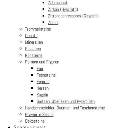
Zebraachat
© BFR Handels-GmbH weltsteine.com 2026
Zirkon (Hyazinth)
Zitronenchrysopras (Gaspeit)
AGBs
|
Impressum
|
Datenschutz
|
Kontakt
Zoisit
Trommelsteine
Donuts
Warenkorb
Mineralien
Fossilien
Your cart is empty!
Return to shop
Rohsteine
Formen und Figuren
Kasse
-
€0.00
Eier
Feensteine
0
Figuren
1
Herzen
Kugeln
Spitzen, Obelisken und Pyramiden
Handschmeichler, Daumen- und Taschensteine
Gravierte Steine
Dekosteine
Schmuckwelt