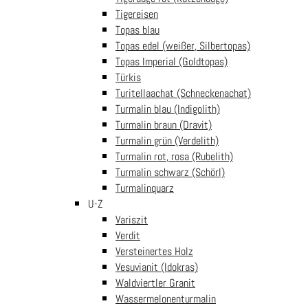
Melden Sie sich für unseren Newsletter an und erhalten Sie als kleines
Tigereisen
Dankeschön einen 5€ Gutscheincode.
Topas blau
Topas edel (weißer, Silbertopas)
Topas Imperial (Goldtopas)
Türkis
Turitellaachat (Schneckenachat)
Turmalin blau (Indigolith)
Turmalin braun (Dravit)
Turmalin grün (Verdelith)
Turmalin rot, rosa (Rubelith)
Turmalin schwarz (Schörl)
Turmalinquarz
U-Z
Variszit
Verdit
Versteinertes Holz
Vesuvianit (Idokras)
Follow us
Security
Waldviertler Granit
Wassermelonenturmalin