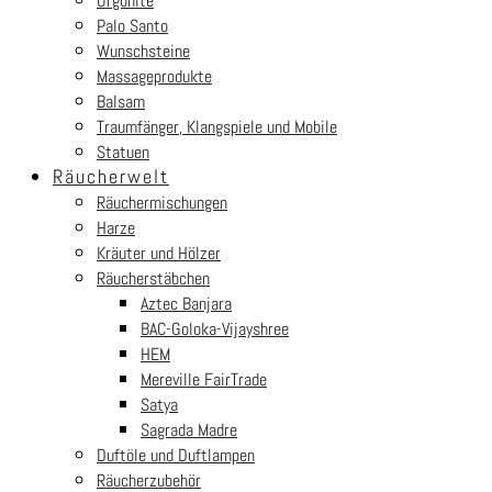
Orgonite
Palo Santo
Wunschsteine
Massageprodukte
Balsam
Traumfänger, Klangspiele und Mobile
Statuen
Räucherwelt
Räuchermischungen
Harze
Kräuter und Hölzer
Räucherstäbchen
Aztec Banjara
BAC-Goloka-Vijayshree
HEM
Mereville FairTrade
Satya
Sagrada Madre
Duftöle und Duftlampen
Räucherzubehör