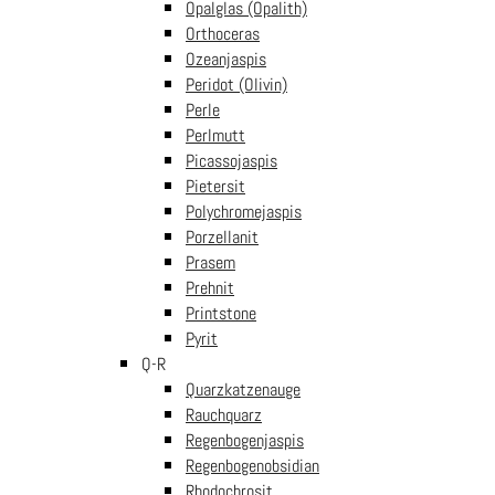
Sodalith
Opalglas (Opalith)
€
9.99
In den
inkl. Mwst
Orthoceras
Warenkorb
Ozeanjaspis
Sodalith Trommelstein
Peridot (Olivin)
Anhänger gebohrt Wellness
Perle
auf großer Karte für
Sternzeichen Schütze
Perlmutt
€
9.99
In den
inkl. Mwst
Picassojaspis
Warenkorb
Pietersit
Herzblatt für den
Polychromejaspis
Schützen – Sodalith
Porzellanit
Herz Anhänger auf
Prasem
großer Karte
€
9.99
In
Prehnit
inkl. Mwst
den Warenkorb
Printstone
Sodalith Kinderarmband mit
Pyrit
Bergkristall Schutzengel
Q-R
€
8.99
In den
inkl. Mwst
Quarzkatzenauge
Warenkorb
Rauchquarz
Regenbogenjaspis
Gratis Lieferung AT
Regenbogenobsidian
Rhodochrosit