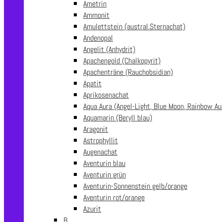
Ametrin
Ammonit
Amulettstein (austral.Sternachat)
Andenopal
Angelit (Anhydrit)
Apachengold (Chalkopyrit)
Apachenträne (Rauchobsidian)
Apatit
Aprikosenachat
Aqua Aura (Angel-Light, Blue Moon, Rainbow Au
Aquamarin (Beryll blau)
Aragonit
Astrophyllit
Augenachat
Aventurin blau
Aventurin grün
Aventurin-Sonnenstein gelb/orange
Aventurin rot/orange
Azurit
B