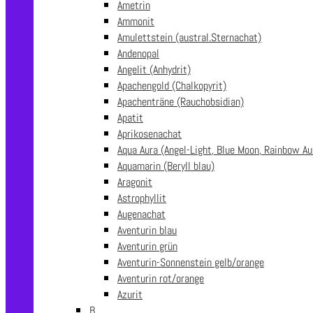
Ametrin
Ammonit
Amulettstein (austral.Sternachat)
Andenopal
Angelit (Anhydrit)
Apachengold (Chalkopyrit)
Apachenträne (Rauchobsidian)
Apatit
Aprikosenachat
Aqua Aura (Angel-Light, Blue Moon, Rainbow Au
Aquamarin (Beryll blau)
Aragonit
Astrophyllit
Augenachat
Aventurin blau
Aventurin grün
Aventurin-Sonnenstein gelb/orange
Aventurin rot/orange
Azurit
B