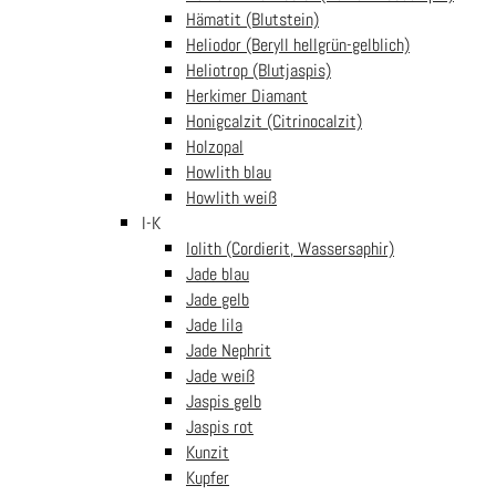
Das Befolgen dieser Warn- und Sicherheitshinweise minimiert
Hämatit (Blutstein)
das Risiko von Unfällen und trägt zu einer sicheren Verwendung
Heliodor (Beryll hellgrün-gelblich)
der Kette bei.
Heliotrop (Blutjaspis)
Herkimer Diamant
Artikelnummer:
SPKE44
Kategorien:
Edelstein-Splitterketten
,
Honigcalzit (Citrinocalzit)
Goldfluss rot (Goldfluss)
Holzopal
Howlith blau
Ähnliche Produkte
Howlith weiß
I-K
Armband Fingernails
Iolith (Cordierit, Wassersaphir)
Goldfluss rot für
Jade blau
Erwachsene
Jade gelb
€
19.99
In den
inkl. Mwst
Jade lila
Warenkorb
Jade Nephrit
Armband Navette
Goldfluss rot
Jade weiß
€
14.99
In
inkl. Mwst
Jaspis gelb
den Warenkorb
Jaspis rot
Armband Kugel 8mm
Kunzit
Goldfluss rot für
Kupfer
Erwachsene