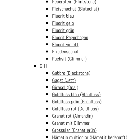
Wichtig:
Feuerstein (Flintstone)
Jede Kette ist einzigartig, da sich bei Naturprodukten wie
Fleischachat (Blutachat)
Edelsteinen jede kleine Perle von den anderen unterscheidet.
Fluorit blau
Bitte beachten Sie, dass die Abbildungen Beispiele für Ketten
Fluorit gelb
darstellen. Ihr gekauftes Produkt kann daher geringfügig in Farbe
Fluorit grün
und Aussehen variieren.
Fluorit Regenbogen
_________________________________________
Fluorit violett
Importeur:
Reither Handels GmbH / office@reither.cc
Friedensachat
Importeuradresse:
Langenloiserstrasse 5, 3500 Krems an der
Fuchsit (Glimmer)
Donau, Österreich
G-H
Importeurland:
Österreich
Gabbro (Blackstone)
Gagat (Jett)
Warn- und Sicherheitshinweise:
Girasol (Opal)
1. Edelsteinketten sollten außerhalb der Reichweite von Kindern
Goldfluss blau (Blaufluss)
oder Haustieren aufbewahrt werden, da Perlen oder Verschlüsse
Goldfluss grün (Grünfluss)
verschluckt werden könnten. 2. Tragen Sie die Kette nicht zu
Goldfluss rot (Goldfluss)
eng, um Druckstellen zu vermeiden. 3. Vermeiden Sie
Granat rot (Almandin)
insbesondere den Kontakt mit Salz- oder Chlorwasser bzw.
Granat mit Glimmer
Schweiß um das Fädelmaterial nicht zu beschädigen.
Grossular (Granat grün)
Hämatin multicolor (Hämatit bedampft)