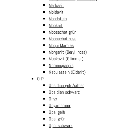
Anhänger aus
Markasit
Goldfluss rot
Moldavit
& blau
€
9.99
Mondstein
inkl.
In den
Mookait
Mwst
Warenkorb
Moosachat grün
Kugelkette Goldfluss
Moosachat rosa
rot mit Verschluss
Moqui Marbles
€
9.99
In den
inkl. Mwst
Morganit (Beryll rosa)
Warenkorb
Muskovit (Glimmer)
Elefant
Noreenajaspis
Anhänger
aus
Nebulastein (Eldarit)
Goldfluss
O-P
rot
Obsidian gold/silber
€
9.99
inkl.
Obsidian schwarz
In den
Mwst
Onyx
Warenkorb
Onyxmarmor
Kreuz
Opal gelb
Anhänger
aus
Opal grün
Goldfluss
Opal schwarz
rot