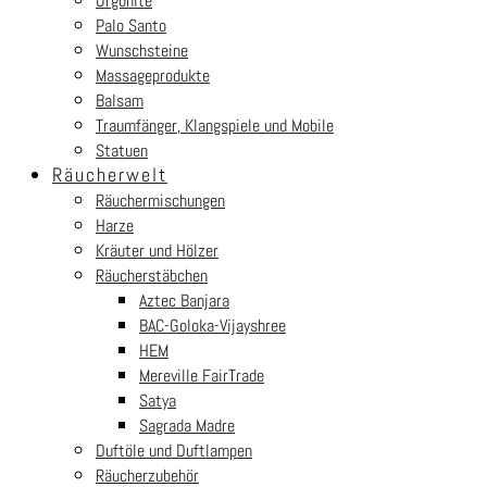
Orgonite
Palo Santo
Wunschsteine
Massageprodukte
Balsam
Traumfänger, Klangspiele und Mobile
Statuen
Räucherwelt
Räuchermischungen
Harze
Kräuter und Hölzer
Räucherstäbchen
Aztec Banjara
BAC-Goloka-Vijayshree
HEM
Mereville FairTrade
Satya
Sagrada Madre
Duftöle und Duftlampen
Räucherzubehör