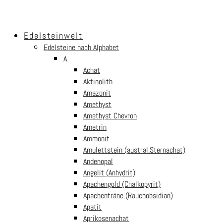
Edelsteinwelt
Edelsteine nach Alphabet
A
Achat
Aktinolith
Amazonit
Amethyst
Amethyst Chevron
Ametrin
Ammonit
Amulettstein (austral.Sternachat)
Andenopal
Angelit (Anhydrit)
Apachengold (Chalkopyrit)
Apachenträne (Rauchobsidian)
Apatit
Aprikosenachat