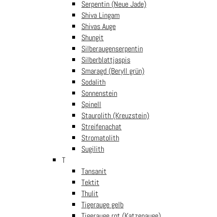
Serpentin (Neue Jade)
den Warenkorb
Shiva Lingam
Gratis Lieferung AT
Shivas Auge
Shungit
Ab € 60 nach Österreich
Silberaugenserpentin
Silberblattjaspis
Gratis Lieferung DE
Smaragd (Beryll grün)
Sodalith
Ab € 150 nach Deutschland
Sonnenstein
Spinell
14 Tage Rückgaberecht
Staurolith (Kreuzstein)
Streifenachat
Ohne Angabe von Gründen
Stromatolith
100% Sicher bezahlen
Sugilith
T
PayPal / MasterCard / Visa
Tansanit
Tektit
Thulit
Tigerauge gelb
Unsere Filialen
Tigerauge rot (Katzenauge)