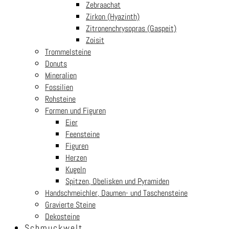
Mein Konto
Kundenservice FAQ
Zebraachat
Liefer- und Versandkosten
Widerrufsrecht
Zirkon (Hyazinth)
Zitronenchrysopras (Gaspeit)
Newsletter
Zoisit
Trommelsteine
Melden Sie sich für unseren Newsletter an und erhalten Sie als kleines
Donuts
Dankeschön einen 5€ Gutscheincode.
Mineralien
Fossilien
Rohsteine
Formen und Figuren
Eier
Feensteine
Figuren
Herzen
Kugeln
Spitzen, Obelisken und Pyramiden
Handschmeichler, Daumen- und Taschensteine
Gravierte Steine
Dekosteine
Schmuckwelt