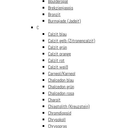
€
8.99
inkl. Mwst
Boulderopal
Brekzienjaspis
Bronzit
GOLDFLUSS ROT – ein Edelstein für Stabilität und Ausdauer.
Burmajade (Jadeit)
Splitterkette
C
In den Warenkorb
Goldfluss
Calzit blau
rot mit
Calzit gelb (Zitronencalzit)
Sicher und bequem einkaufen
Products search
Verschluss
Calzit grün
(45cm
Calzit orange
14 Tage Rückgaberecht
lang)
Calzit rot
Versandkostenfrei ab € 50 nach Österreich
€
0.00
0
Menge
Calzit weiß
30 Jahre Erfahrung
Carneol/Karneol
Direktimport
Chalcedon blau
nur die beste Qualität
Chalcedon grün
Chalcedon rosa
Sicher bezahlen
Charoit
Chiastolith (Kreuzstein)
Chromdiopsid
Chrysokoll
Chrysopras