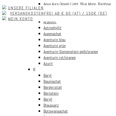
Skip to navigation
Skip to content
Aqua Aura (Angel-Light, Blue Moon, Rainbow
UNSERE FILIALEN
Aura)
VERSANDKOSTENFREI AB € 60 (AT) / 150€ (DE)
Aquamarin (Beryll blau)
MEIN KONTO
Aragonit
MENU
Astrophyllit
Augenachat
Aventurin blau
Start
/
Edelsteinwelt
/
Edelsteine nach Alphabet
/
G-H
/
Aventurin grün
Goldfluss rot (Goldfluss)
/
Splitterkette Goldfluss rot mit
Aventurin-Sonnenstein gelb/orange
Verschluss (45cm lang)
Aventurin rot/orange
Azurit
B
Baryt
Splitterkette Goldfluss rot
Baumachat
Bergkristall
Bernstein
mit Verschluss (45cm lang)
Beryll
Blauquarz
Botswanaachat