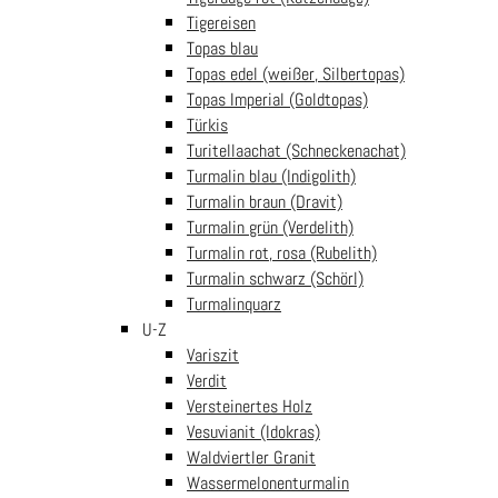
Tigereisen
Steinvisionen Westfield Shopping City Süd SCS
Topas blau
Steinvisionen Traisenpark
Topas edel (weißer, Silbertopas)
Steinvisionen Wels
Topas Imperial (Goldtopas)
Türkis
Kategorien
Turitellaachat (Schneckenachat)
Turmalin blau (Indigolith)
Edelsteinwelt
Schmuckwelt
Turmalin braun (Dravit)
Seelenwelt
Räucherwelt
Turmalin grün (Verdelith)
Geschnkewelt
Saisonwelt
Turmalin rot, rosa (Rubelith)
Wissenswelt
Turmalin schwarz (Schörl)
Turmalinquarz
U-Z
Zahlung
Versand
Variszit
Verdit
Versteinertes Holz
Vesuvianit (Idokras)
Informationen
Waldviertler Granit
Wassermelonenturmalin