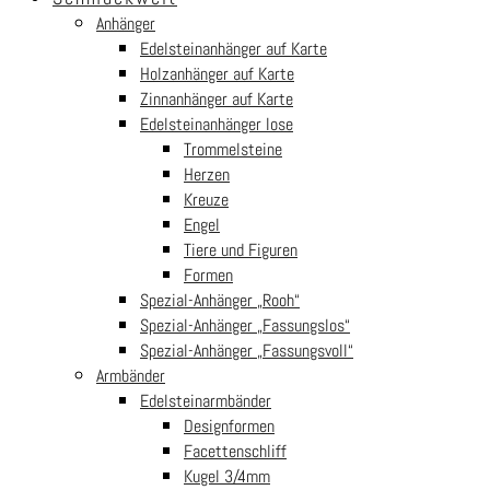
Anhänger
Follow us
Security
Edelsteinanhänger auf Karte
Holzanhänger auf Karte
Zinnanhänger auf Karte
Edelsteinanhänger lose
© BFR Handels-GmbH weltsteine.com 2026
Trommelsteine
AGBs
|
Impressum
|
Datenschutz
|
Kontakt
Herzen
Kreuze
Engel
Tiere und Figuren
Warenkorb
Formen
Spezial-Anhänger „Rooh“
Your cart is empty!
Return to shop
Spezial-Anhänger „Fassungslos“
Spezial-Anhänger „Fassungsvoll“
Kasse
-
€0.00
Armbänder
Edelsteinarmbänder
0
Designformen
1
Facettenschliff
Kugel 3/4mm